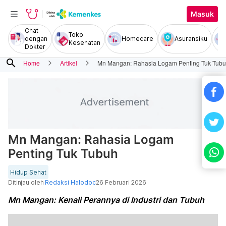
Masuk
Chat
Toko
dengan
Homecare
Asuransiku
Kesehatan
Dokter
search
Home
Artikel
Mn Mangan: Rahasia Logam Penting Tuk Tub
Mn Mangan: Rahasia Logam
Penting Tuk Tubuh
Hidup Sehat
Ditinjau oleh
Redaksi Halodoc
26 Februari 2026
Mn Mangan: Kenali Perannya di Industri dan Tubuh