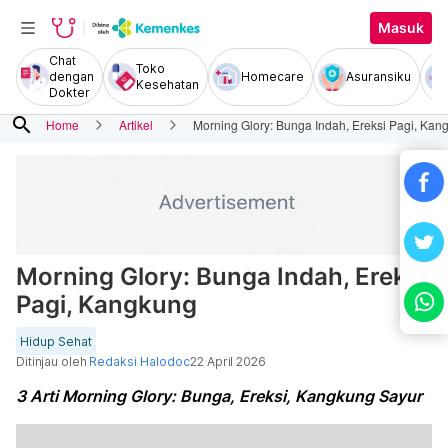
Masuk
Chat
Toko
dengan
Homecare
Asuransiku
Kesehatan
Dokter
search
Home
Artikel
Morning Glory: Bunga Indah, Ereksi Pagi, Kan
Morning Glory: Bunga Indah, Ereksi
Pagi, Kangkung
Hidup Sehat
Ditinjau oleh
Redaksi Halodoc
22 April 2026
3 Arti Morning Glory: Bunga, Ereksi, Kangkung Sayur