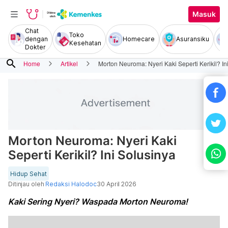
Masuk
Chat
Toko
dengan
Homecare
Asuransiku
Kesehatan
Dokter
search
Home
Artikel
Morton Neuroma: Nyeri Kaki Seperti Kerikil? In
Morton Neuroma: Nyeri Kaki
Seperti Kerikil? Ini Solusinya
Hidup Sehat
Ditinjau oleh
Redaksi Halodoc
30 April 2026
Kaki Sering Nyeri? Waspada Morton Neuroma!