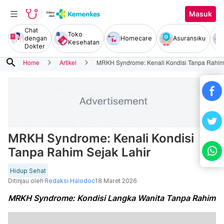
Masuk
Chat
Toko
dengan
Homecare
Asuransiku
Kesehatan
Dokter
search
Home
Artikel
MRKH Syndrome: Kenali Kondisi Tanpa Rahim 
MRKH Syndrome: Kenali Kondisi
Tanpa Rahim Sejak Lahir
Hidup Sehat
Ditinjau oleh
Redaksi Halodoc
18 Maret 2026
MRKH Syndrome: Kondisi Langka Wanita Tanpa Rahim