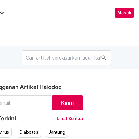
ard_arrow_down
Masuk
search
gganan Artikel Halodoc
Kirim
erkini
Lihat Semua
irus
Diabetes
Jantung