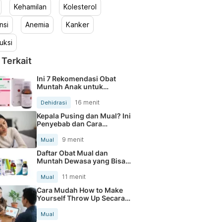
Kehamilan
Kolesterol
nsi
Anemia
Kanker
uksi
 Terkait
Ini 7 Rekomendasi Obat
Muntah Anak untuk
Mengatasi Mual dan
Dehidrasi
16 menit
Dehidrasi
Kepala Pusing dan Mual? Ini
Penyebab dan Cara
Mengatasinya
9 menit
Mual
Daftar Obat Mual dan
Muntah Dewasa yang Bisa
Dibeli di Apotik
11 menit
Mual
Cara Mudah How to Make
Yourself Throw Up Secara
Aman
Mual