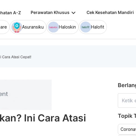
keyboard_arrow_down
keybo
Perawatan Khusus
Cek Kesehatan Mandiri
hatan A-Z
are
Asuransiku
Haloskin
Halofit
i Cara Atasi Cepat!
Berlan
kan? Ini Cara Atasi
Topik T
Coronav