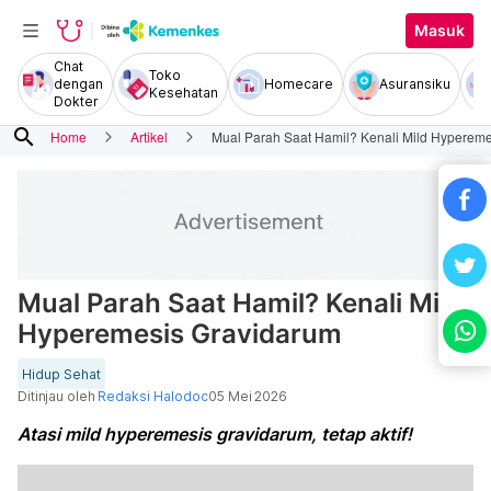
Masuk
Chat
Toko
dengan
Homecare
Asuransiku
Kesehatan
Dokter
search
Home
Artikel
Mual Parah Saat Hamil? Kenali Mild Hyperem
Mual Parah Saat Hamil? Kenali Mild
Hyperemesis Gravidarum
Hidup Sehat
Ditinjau oleh
Redaksi Halodoc
05 Mei 2026
Atasi mild hyperemesis gravidarum, tetap aktif!