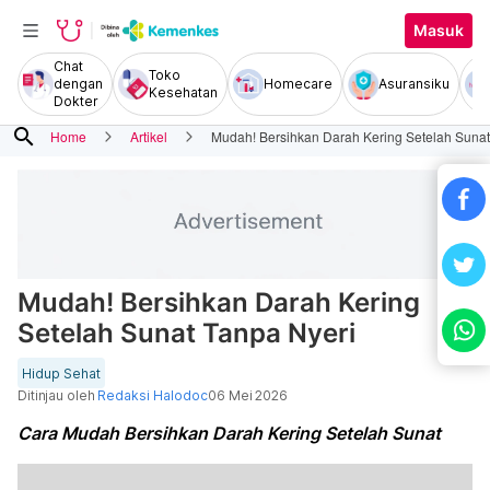
Masuk
Chat
Toko
dengan
Homecare
Asuransiku
Kesehatan
Dokter
search
Home
Artikel
Mudah! Bersihkan Darah Kering Setelah Sunat
Mudah! Bersihkan Darah Kering
Setelah Sunat Tanpa Nyeri
Hidup Sehat
Ditinjau oleh
Redaksi Halodoc
06 Mei 2026
Cara Mudah Bersihkan Darah Kering Setelah Sunat