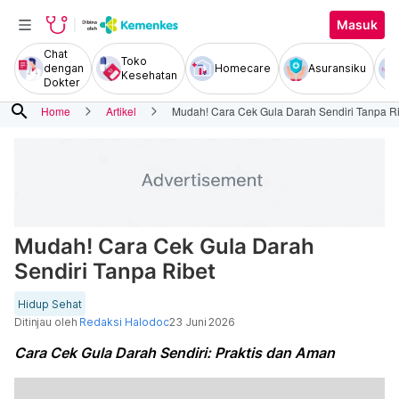
Masuk
Chat
Toko
dengan
Homecare
Asuransiku
Kesehatan
Dokter
search
Home
Artikel
Mudah! Cara Cek Gula Darah Sendiri Tanpa R
Mudah! Cara Cek Gula Darah
Sendiri Tanpa Ribet
Hidup Sehat
Ditinjau oleh
Redaksi Halodoc
23 Juni 2026
Cara Cek Gula Darah Sendiri: Praktis dan Aman