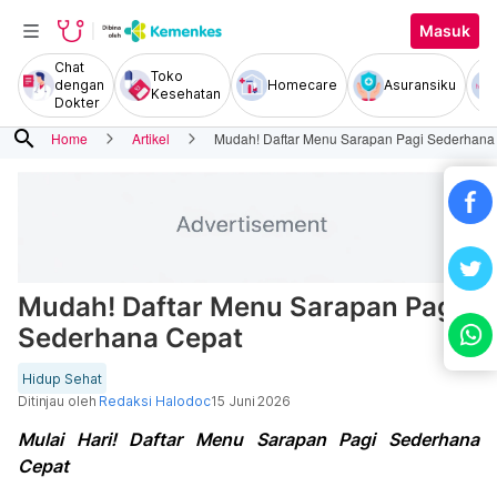
Masuk
Chat
Toko
dengan
Homecare
Asuransiku
Kesehatan
Dokter
search
Home
Artikel
Mudah! Daftar Menu Sarapan Pagi Sederhana
Mudah! Daftar Menu Sarapan Pagi
Sederhana Cepat
Hidup Sehat
Ditinjau oleh
Redaksi Halodoc
15 Juni 2026
Mulai Hari! Daftar Menu Sarapan Pagi Sederhana
Cepat