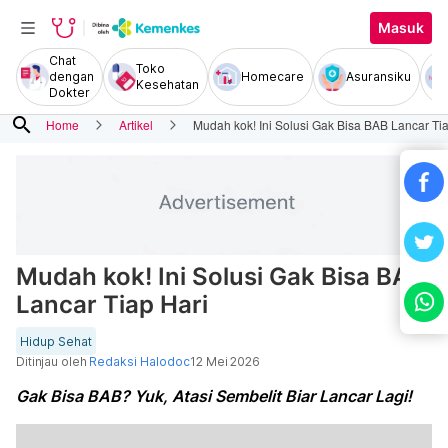
Masuk
Chat
Toko
dengan
Homecare
Asuransiku
Kesehatan
Dokter
search
Home
Artikel
Mudah kok! Ini Solusi Gak Bisa BAB Lancar Tia
Mudah kok! Ini Solusi Gak Bisa BAB
Lancar Tiap Hari
Hidup Sehat
Ditinjau oleh
Redaksi Halodoc
12 Mei 2026
Gak Bisa BAB? Yuk, Atasi Sembelit Biar Lancar Lagi!