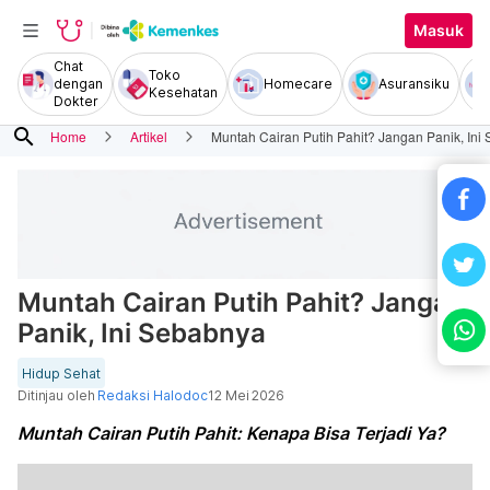
Masuk
Chat
Toko
dengan
Homecare
Asuransiku
Kesehatan
Dokter
search
Home
Artikel
Muntah Cairan Putih Pahit? Jangan Panik, Ini
Muntah Cairan Putih Pahit? Jangan
Panik, Ini Sebabnya
Hidup Sehat
Ditinjau oleh
Redaksi Halodoc
12 Mei 2026
Muntah Cairan Putih Pahit: Kenapa Bisa Terjadi Ya?