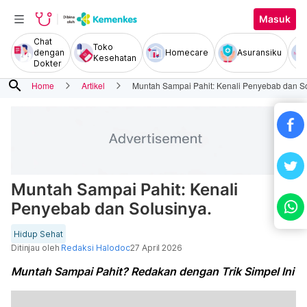
Masuk
Chat
Toko
dengan
Homecare
Asuransiku
Kesehatan
Dokter
search
Home
Artikel
Muntah Sampai Pahit: Kenali Penyebab dan So
Muntah Sampai Pahit: Kenali
Penyebab dan Solusinya.
Hidup Sehat
Ditinjau oleh
Redaksi Halodoc
27 April 2026
Muntah Sampai Pahit? Redakan dengan Trik Simpel Ini