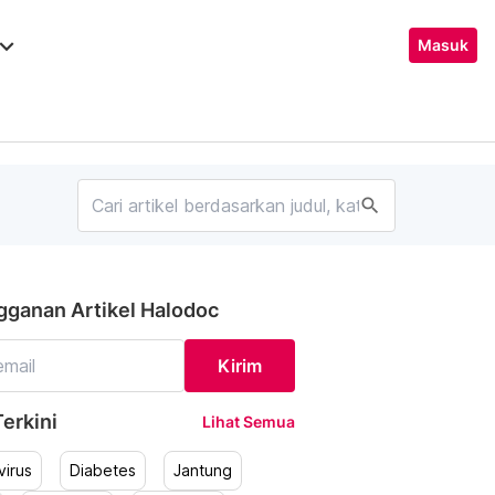
ard_arrow_down
Masuk
search
gganan Artikel Halodoc
Kirim
erkini
Lihat Semua
irus
Diabetes
Jantung