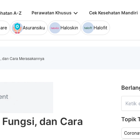
keyboard_arrow_down
keybo
Perawatan Khusus
Cek Kesehatan Mandiri
hatan A-Z
are
Asuransiku
Haloskin
Halofit
si, dan Cara Merasakannya
Berlan
 Fungsi, dan Cara
Topik T
Coronav