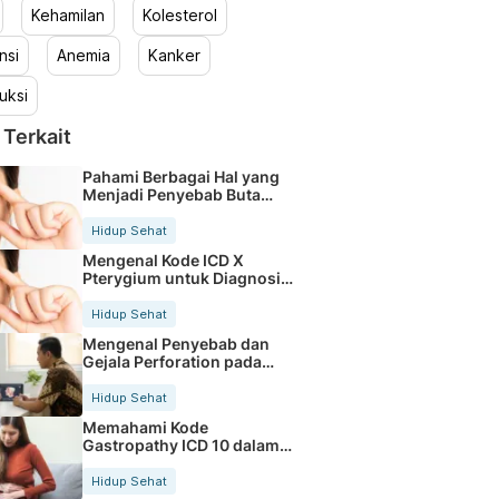
Kehamilan
Kolesterol
nsi
Anemia
Kanker
uksi
 Terkait
Pahami Berbagai Hal yang
Menjadi Penyebab Buta
Warna
Hidup Sehat
Mengenal Kode ICD X
Pterygium untuk Diagnosis
Mata
Hidup Sehat
Mengenal Penyebab dan
Gejala Perforation pada
Tubuh
Hidup Sehat
Memahami Kode
Gastropathy ICD 10 dalam
Rekam Medis Pasien
Hidup Sehat