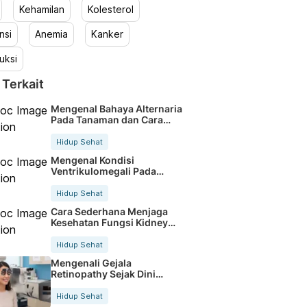
Kehamilan
Kolesterol
nsi
Anemia
Kanker
uksi
 Terkait
Mengenal Bahaya Alternaria
Pada Tanaman dan Cara
Mengatasinya
Hidup Sehat
Mengenal Kondisi
Ventrikulomegali Pada
Janin Secara Lengkap
Hidup Sehat
Cara Sederhana Menjaga
Kesehatan Fungsi Kidney
Function Optimal
Hidup Sehat
Mengenali Gejala
Retinopathy Sejak Dini
Untuk Mata Sehat
Hidup Sehat