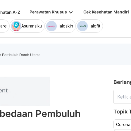
keyboard_arrow_down
keybo
Perawatan Khusus
Cek Kesehatan Mandiri
hatan A-Z
are
Asuransiku
Haloskin
Halofit
an Pembuluh Darah Utama
Berlan
erbedaan Pembuluh
Topik T
Coronav