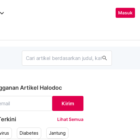
ard_arrow_down
Masuk
search
gganan Artikel Halodoc
Kirim
erkini
Lihat Semua
irus
Diabetes
Jantung