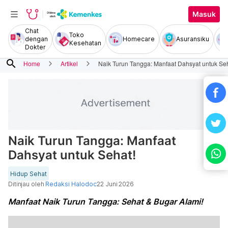
Masuk
Chat
Toko
dengan
Homecare
Asuransiku
Kesehatan
Dokter
search
Home
Artikel
Naik Turun Tangga: Manfaat Dahsyat untuk Seh
Naik Turun Tangga: Manfaat
Dahsyat untuk Sehat!
Hidup Sehat
Ditinjau oleh
Redaksi Halodoc
22 Juni 2026
Manfaat Naik Turun Tangga: Sehat & Bugar Alami!