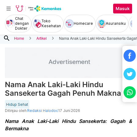
Masuk
Chat
Toko
dengan
Homecare
Asuransiku
Kesehatan
Dokter
search
Home
Artikel
Nama Anak Laki-Laki Hindu Sansekerta Gag
Nama Anak Laki-Laki Hindu
Sansekerta Gagah Penuh Makna
Hidup Sehat
Ditinjau oleh
Redaksi Halodoc
17 Juni 2026
Nama Anak Laki-Laki Hindu Sansekerta: Gagah &
Bermakna