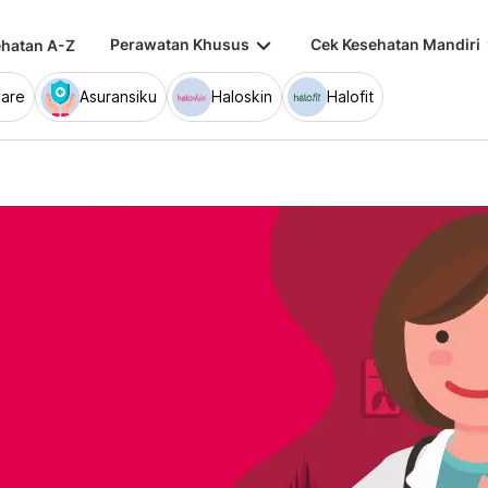
keyboard_arrow_down
keybo
Perawatan Khusus
Cek Kesehatan Mandiri
hatan A-Z
are
Asuransiku
Haloskin
Halofit