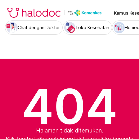
Kamus Kese
Chat dengan Dokter
Toko Kesehatan
Homec
404
Halaman tidak ditemukan.
Klik tombol dibawah ini untuk kembali ke beranda