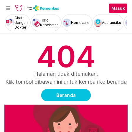
Masuk
Chat
Toko
dengan
Homecare
Asuransiku
Kesehatan
Dokter
404
Halaman tidak ditemukan.
Klik tombol dibawah ini untuk kembali ke beranda
Beranda