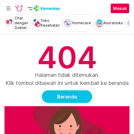
Masuk
Chat
Toko
dengan
Homecare
Asuransiku
Kesehatan
Dokter
404
Halaman tidak ditemukan.
Klik tombol dibawah ini untuk kembali ke beranda
Beranda