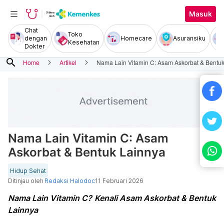
Masuk
Chat
Toko
dengan
Homecare
Asuransiku
Kesehatan
Dokter
search
Home
Artikel
Nama Lain Vitamin C: Asam Askorbat & Bentu
Nama Lain Vitamin C: Asam
Askorbat & Bentuk Lainnya
Hidup Sehat
Ditinjau oleh
Redaksi Halodoc
11 Februari 2026
Nama Lain Vitamin C? Kenali Asam Askorbat & Bentuk
Lainnya