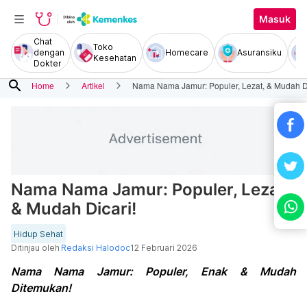
Masuk
Chat
Toko
dengan
Homecare
Asuransiku
Kesehatan
Dokter
search
Home
Artikel
Nama Nama Jamur: Populer, Lezat, & Mudah Di
Nama Nama Jamur: Populer, Lezat,
& Mudah Dicari!
Hidup Sehat
Ditinjau oleh
Redaksi Halodoc
12 Februari 2026
Nama Nama Jamur: Populer, Enak & Mudah
Ditemukan!