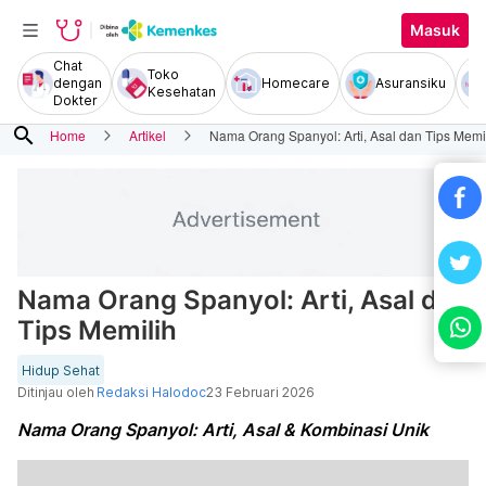
Masuk
Chat
Toko
dengan
Homecare
Asuransiku
Kesehatan
Dokter
search
Home
Artikel
Nama Orang Spanyol: Arti, Asal dan Tips Memi
Nama Orang Spanyol: Arti, Asal dan
Tips Memilih
Hidup Sehat
Ditinjau oleh
Redaksi Halodoc
23 Februari 2026
Nama Orang Spanyol: Arti, Asal & Kombinasi Unik