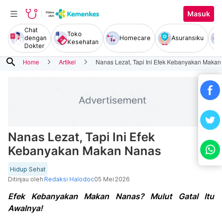
Masuk
Chat
Toko
dengan
Homecare
Asuransiku
Kesehatan
Dokter
search
Home
Artikel
Nanas Lezat, Tapi Ini Efek Kebanyakan Maka
Nanas Lezat, Tapi Ini Efek
Kebanyakan Makan Nanas
Hidup Sehat
Ditinjau oleh
Redaksi Halodoc
05 Mei 2026
Efek Kebanyakan Makan Nanas? Mulut Gatal Itu
Awalnya!