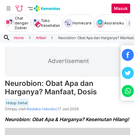
Masuk
Chat
Toko
dengan
Homecare
Asuransiku
Kesehatan
Dokter
search
Home
Artikel
Neurobion: Obat Apa dan Harganya? Manfaat,
Neurobion: Obat Apa dan
Harganya? Manfaat, Dosis
Hidup Sehat
Ditinjau oleh
Redaksi Halodoc
17 Juni 2026
Neurobion: Obat Apa & Harganya? Kesemutan Hilang!