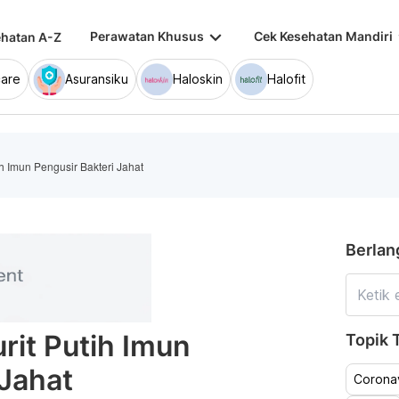
keyboard_arrow_down
keybo
Perawatan Khusus
Cek Kesehatan Mandiri
hatan A-Z
are
Asuransiku
Haloskin
Halofit
tih Imun Pengusir Bakteri Jahat
Berlan
urit Putih Imun
Topik T
 Jahat
Coronav