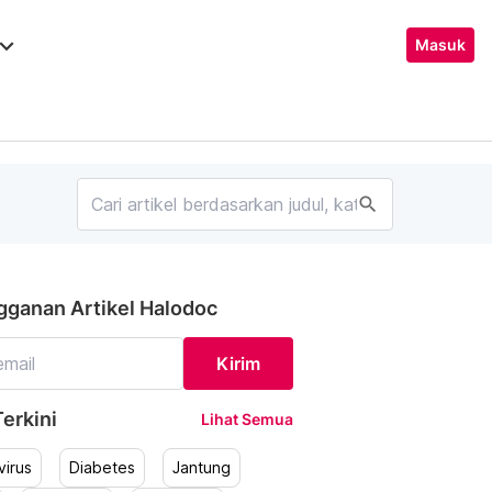
ard_arrow_down
Masuk
search
gganan Artikel Halodoc
Kirim
erkini
Lihat Semua
irus
Diabetes
Jantung