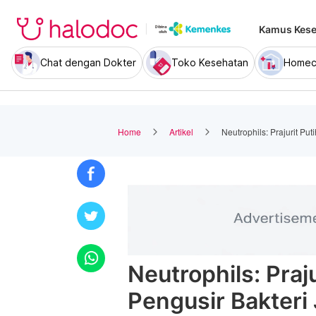
Kamus Kese
Chat dengan Dokter
Toko Kesehatan
Homec
Home
Artikel
Neutrophils: Prajurit Pu
Neutrophils: Praj
Pengusir Bakteri