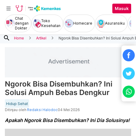
Masuk
Chat
Toko
dengan
Homecare
Asuransiku
Kesehatan
Dokter
search
Home
Artikel
Ngorok Bisa Disembuhkan? Ini Solusi Ampuh
Ngorok Bisa Disembuhkan? Ini
Solusi Ampuh Bebas Dengkur
Hidup Sehat
Ditinjau oleh
Redaksi Halodoc
04 Mei 2026
Apakah Ngorok Bisa Disembuhkan? Ini Dia Solusinya!