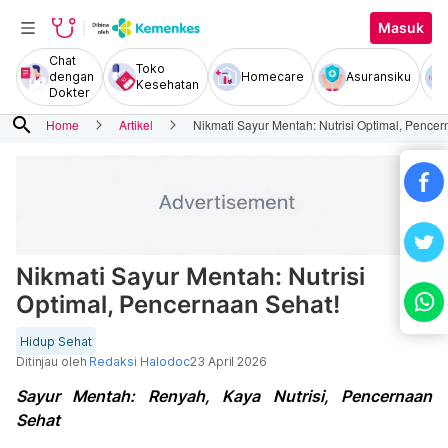
Masuk
Chat
Toko
dengan
Homecare
Asuransiku
Kesehatan
Dokter
search
Home
Artikel
Nikmati Sayur Mentah: Nutrisi Optimal, Pencer
Nikmati Sayur Mentah: Nutrisi
Optimal, Pencernaan Sehat!
Hidup Sehat
Ditinjau oleh
Redaksi Halodoc
23 April 2026
Sayur Mentah: Renyah, Kaya Nutrisi, Pencernaan
Sehat