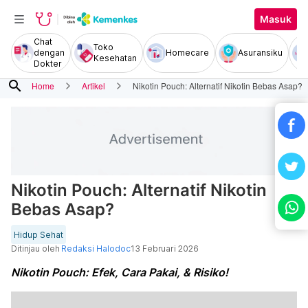
Masuk
Chat
Toko
dengan
Homecare
Asuransiku
Kesehatan
Dokter
search
Home
Artikel
Nikotin Pouch: Alternatif Nikotin Bebas Asap?
Nikotin Pouch: Alternatif Nikotin
Bebas Asap?
Hidup Sehat
Ditinjau oleh
Redaksi Halodoc
13 Februari 2026
Nikotin Pouch: Efek, Cara Pakai, & Risiko!