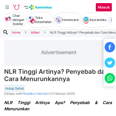
Masuk
Chat
Toko
dengan
Homecare
Asuransiku
Kesehatan
Dokter
search
Home
Artikel
NLR Tinggi Artinya? Penyebab dan Cara Men
NLR Tinggi Artinya? Penyebab dan
Cara Menurunkannya
Hidup Sehat
Ditinjau oleh
Redaksi Halodoc
13 Februari 2026
NLR Tinggi Artinya Apa? Penyebab & Cara
Menurunkan