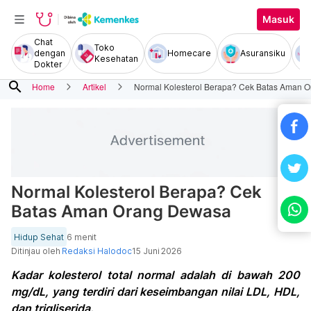
Masuk
Chat
Toko
dengan
Homecare
Asuransiku
Kesehatan
Dokter
search
Home
Artikel
Normal Kolesterol Berapa? Cek Batas Aman 
Normal Kolesterol Berapa? Cek
Batas Aman Orang Dewasa
Hidup Sehat
6 menit
Ditinjau oleh
Redaksi Halodoc
15 Juni 2026
Kadar kolesterol total normal adalah di bawah 200
mg/dL, yang terdiri dari keseimbangan nilai LDL, HDL,
dan trigliserida.