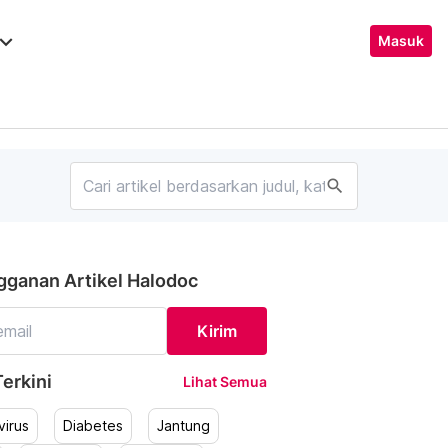
ard_arrow_down
Masuk
search
gganan Artikel Halodoc
Kirim
erkini
Lihat Semua
irus
Diabetes
Jantung