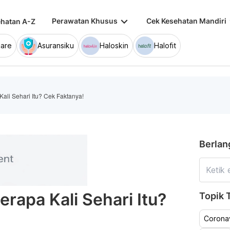
keyboard_arrow_down
keybo
Perawatan Khusus
Cek Kesehatan Mandiri
hatan A-Z
are
Asuransiku
Haloskin
Halofit
li Sehari Itu? Cek Faktanya!
Berlan
rapa Kali Sehari Itu?
Topik T
Coronav