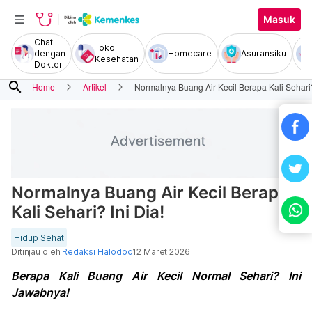
Masuk
Chat
Toko
dengan
Homecare
Asuransiku
Kesehatan
Dokter
search
Home
Artikel
Normalnya Buang Air Kecil Berapa Kali Sehari?
Normalnya Buang Air Kecil Berapa
Kali Sehari? Ini Dia!
Hidup Sehat
Ditinjau oleh
Redaksi Halodoc
12 Maret 2026
Berapa Kali Buang Air Kecil Normal Sehari? Ini
Jawabnya!