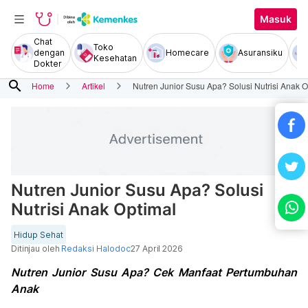
Masuk
Chat
Toko
dengan
Homecare
Asuransiku
Kesehatan
Dokter
search
Home
Artikel
Nutren Junior Susu Apa? Solusi Nutrisi Anak O
Nutren Junior Susu Apa? Solusi
Nutrisi Anak Optimal
Hidup Sehat
Ditinjau oleh
Redaksi Halodoc
27 April 2026
Nutren Junior Susu Apa? Cek Manfaat Pertumbuhan
Anak