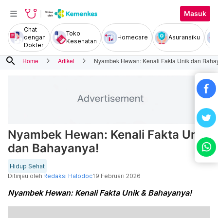
Masuk
Chat
Toko
dengan
Homecare
Asuransiku
Kesehatan
Dokter
search
Home
Artikel
Nyambek Hewan: Kenali Fakta Unik dan Baha
Nyambek Hewan: Kenali Fakta Unik
dan Bahayanya!
Hidup Sehat
Ditinjau oleh
Redaksi Halodoc
19 Februari 2026
Nyambek Hewan: Kenali Fakta Unik & Bahayanya!