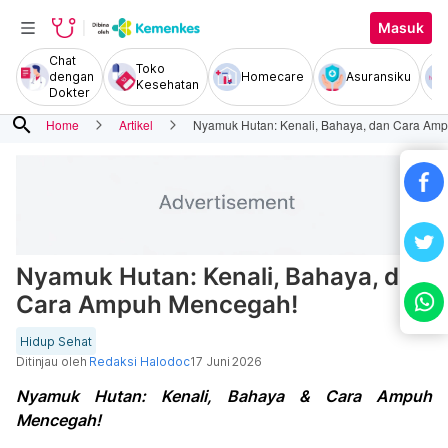
Masuk
Chat
Toko
dengan
Homecare
Asuransiku
Kesehatan
Dokter
search
Home
Artikel
Nyamuk Hutan: Kenali, Bahaya, dan Cara Am
Nyamuk Hutan: Kenali, Bahaya, dan
Cara Ampuh Mencegah!
Hidup Sehat
Ditinjau oleh
Redaksi Halodoc
17 Juni 2026
Nyamuk Hutan: Kenali, Bahaya & Cara Ampuh
Mencegah!