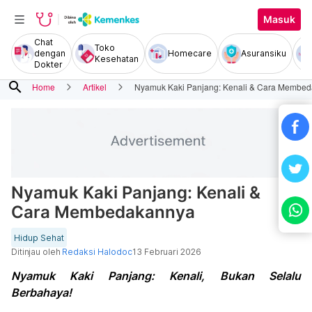
Masuk
Chat
Toko
dengan
Homecare
Asuransiku
Kesehatan
Dokter
search
Home
Artikel
Nyamuk Kaki Panjang: Kenali & Cara Membe
Nyamuk Kaki Panjang: Kenali &
Cara Membedakannya
Hidup Sehat
Ditinjau oleh
Redaksi Halodoc
13 Februari 2026
Nyamuk Kaki Panjang: Kenali, Bukan Selalu
Berbahaya!