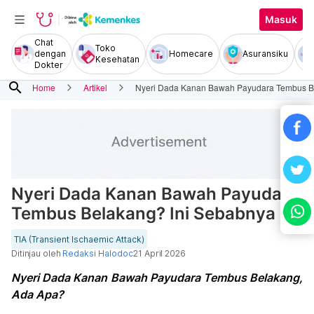
Masuk
Chat
Toko
dengan
Homecare
Asuransiku
Kesehatan
Dokter
search
Home
Artikel
Nyeri Dada Kanan Bawah Payudara Tembus B
Nyeri Dada Kanan Bawah Payudara
Tembus Belakang? Ini Sebabnya
TIA (Transient Ischaemic Attack)
Ditinjau oleh
Redaksi Halodoc
21 April 2026
Nyeri Dada Kanan Bawah Payudara Tembus Belakang,
Ada Apa?