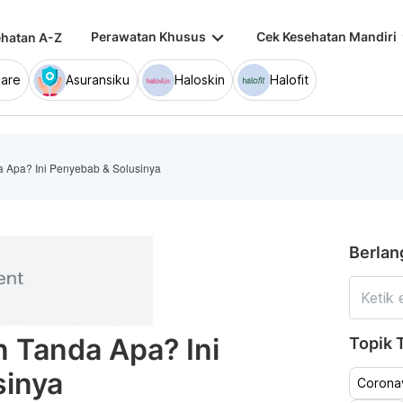
keyboard_arrow_down
keybo
Perawatan Khusus
Cek Kesehatan Mandiri
hatan A-Z
are
Asuransiku
Haloskin
Halofit
a Apa? Ini Penyebab & Solusinya
Berlan
n Tanda Apa? Ini
Topik T
sinya
Coronav