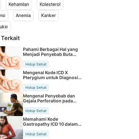
Kehamilan
Kolesterol
nsi
Anemia
Kanker
uksi
 Terkait
Pahami Berbagai Hal yang
Menjadi Penyebab Buta
Warna
Hidup Sehat
Mengenal Kode ICD X
Pterygium untuk Diagnosis
Mata
Hidup Sehat
Mengenal Penyebab dan
Gejala Perforation pada
Tubuh
Hidup Sehat
Memahami Kode
Gastropathy ICD 10 dalam
Rekam Medis Pasien
Hidup Sehat