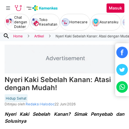
Masuk
Chat
Toko
dengan
Homecare
Asuransiku
Kesehatan
Dokter
search
Home
Artikel
Nyeri Kaki Sebelah Kanan: Atasi dengan Muda
Nyeri Kaki Sebelah Kanan: Atasi
dengan Mudah!
Hidup Sehat
Ditinjau oleh
Redaksi Halodoc
22 Juni 2026
Nyeri Kaki Sebelah Kanan? Simak Penyebab dan
Solusinya