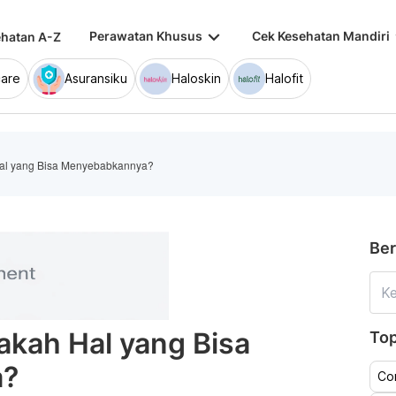
keyboard_arrow_down
keybo
Perawatan Khusus
Cek Kesehatan Mandiri
hatan A-Z
are
Asuransiku
Haloskin
Halofit
Hal yang Bisa Menyebabkannya?
Ber
pakah Hal yang Bisa
Top
a?
Co