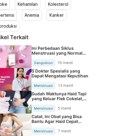
roke
Kehamilan
Kolesterol
ertensi
Anemia
Kanker
produksi
ikel Terkait
Ini Perbedaan Siklus
Menstruasi yang Normal
dan Tidak
16 menit
Sangobion
5 Dokter Spesialis yang
Dapat Mengatasi Keputihan
13 menit
Menstruasi
Sudah Waktunya Haid Tapi
yang Keluar Flek Cokelat,
Bahayakah?
5 menit
Menstruasi
Catat, Ini Obat yang Bisa
Bantu Agar Haid Cepat
Selesai
7 menit
Menstruasi