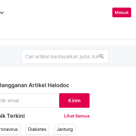
ard_arrow_down
Masuk
search
langganan Artikel Halodoc
Kirim
ik Terkini
Lihat Semua
ronavirus
Diabetes
Jantung