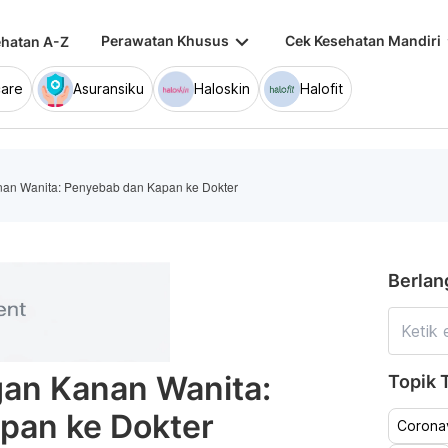
keyboard_arrow_down
keybo
Perawatan Khusus
Cek Kesehatan Mandiri
hatan A-Z
are
Asuransiku
Haloskin
Halofit
nan Wanita: Penyebab dan Kapan ke Dokter
Berlan
gan Kanan Wanita:
Topik T
pan ke Dokter
Coronav