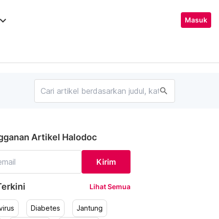
ard_arrow_down
Masuk
search
gganan Artikel Halodoc
Kirim
erkini
Lihat Semua
irus
Diabetes
Jantung