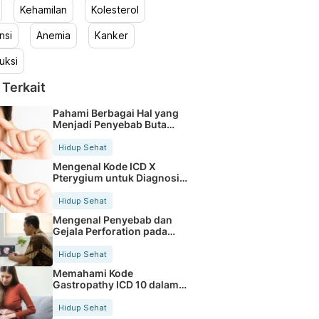
Kehamilan
Kolesterol
nsi
Anemia
Kanker
uksi
 Terkait
Pahami Berbagai Hal yang
Menjadi Penyebab Buta
Warna
Hidup Sehat
Mengenal Kode ICD X
Pterygium untuk Diagnosis
Mata
Hidup Sehat
Mengenal Penyebab dan
Gejala Perforation pada
Tubuh
Hidup Sehat
Memahami Kode
Gastropathy ICD 10 dalam
Rekam Medis Pasien
Hidup Sehat