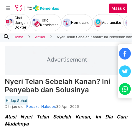
Masuk
Chat
Toko
dengan
Homecare
Asuransiku
Kesehatan
Dokter
search
Home
Artikel
Nyeri Telan Sebelah Kanan? Ini Penyebab dan
Nyeri Telan Sebelah Kanan? Ini
Penyebab dan Solusinya
Hidup Sehat
Ditinjau oleh
Redaksi Halodoc
30 April 2026
Atasi Nyeri Telan Sebelah Kanan, Ini Dia Cara
Mudahnya