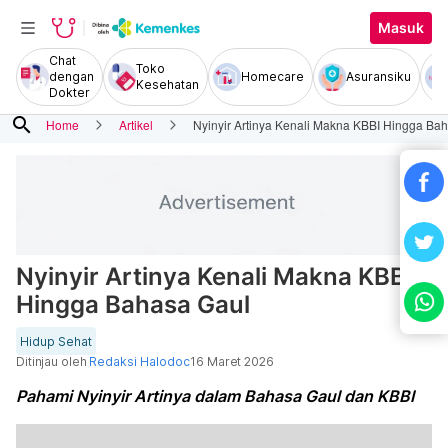
Masuk
Chat
Toko
dengan
Homecare
Asuransiku
Kesehatan
Dokter
search
Home
Artikel
Nyinyir Artinya Kenali Makna KBBI Hingga Ba
Nyinyir Artinya Kenali Makna KBBI
Hingga Bahasa Gaul
Hidup Sehat
Ditinjau oleh
Redaksi Halodoc
16 Maret 2026
Pahami Nyinyir Artinya dalam Bahasa Gaul dan KBBI