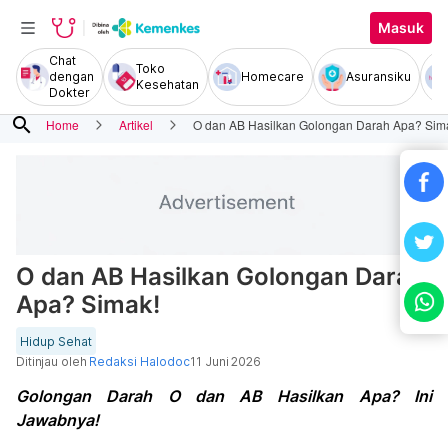
Masuk
Chat
Toko
dengan
Homecare
Asuransiku
Kesehatan
Dokter
search
Home
Artikel
O dan AB Hasilkan Golongan Darah Apa? Sim
O dan AB Hasilkan Golongan Darah
Apa? Simak!
Hidup Sehat
Ditinjau oleh
Redaksi Halodoc
11 Juni 2026
Golongan Darah O dan AB Hasilkan Apa? Ini
Jawabnya!