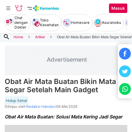
Masuk
Chat
Toko
dengan
Homecare
Asuransiku
Kesehatan
Dokter
search
Home
Artikel
Obat Air Mata Buatan Bikin Mata Segar Setela
Obat Air Mata Buatan Bikin Mata
Segar Setelah Main Gadget
Hidup Sehat
Ditinjau oleh
Redaksi Halodoc
06 Mei 2026
Obat Air Mata Buatan: Solusi Mata Kering Jadi Segar