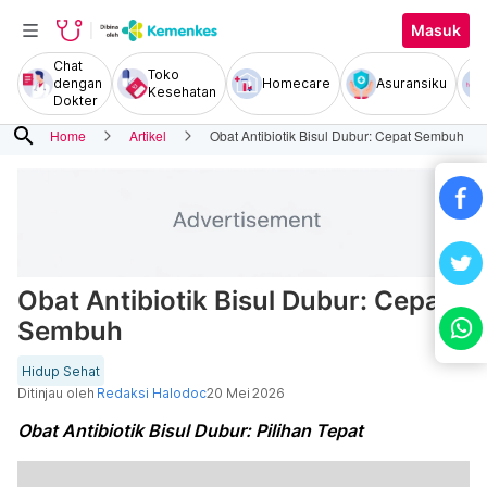
Masuk
Chat
Toko
dengan
Homecare
Asuransiku
Kesehatan
Dokter
search
Home
Artikel
Obat Antibiotik Bisul Dubur: Cepat Sembuh
Obat Antibiotik Bisul Dubur: Cepat
Sembuh
Hidup Sehat
Ditinjau oleh
Redaksi Halodoc
20 Mei 2026
Obat Antibiotik Bisul Dubur: Pilihan Tepat