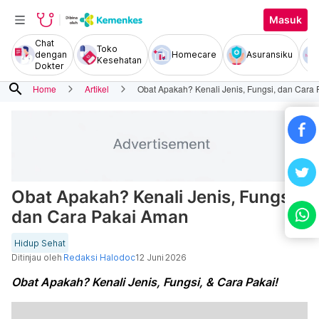
Masuk
Chat
Toko
dengan
Homecare
Asuransiku
Kesehatan
Dokter
search
Home
Artikel
Obat Apakah? Kenali Jenis, Fungsi, dan Cara
Obat Apakah? Kenali Jenis, Fungsi,
dan Cara Pakai Aman
Hidup Sehat
Ditinjau oleh
Redaksi Halodoc
12 Juni 2026
Obat Apakah? Kenali Jenis, Fungsi, & Cara Pakai!