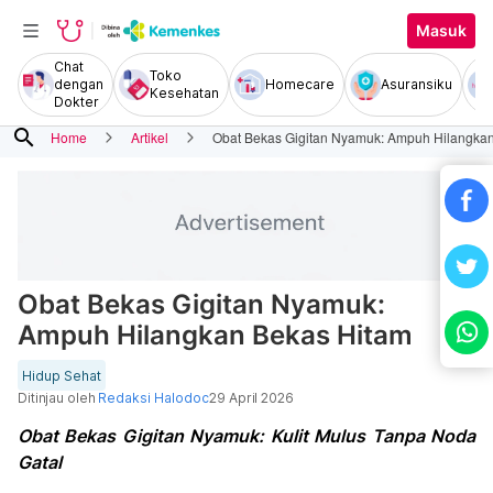
Masuk
Chat
Toko
dengan
Homecare
Asuransiku
Kesehatan
Dokter
search
Home
Artikel
Obat Bekas Gigitan Nyamuk: Ampuh Hilangka
Obat Bekas Gigitan Nyamuk:
Ampuh Hilangkan Bekas Hitam
Hidup Sehat
Ditinjau oleh
Redaksi Halodoc
29 April 2026
Obat Bekas Gigitan Nyamuk: Kulit Mulus Tanpa Noda
Gatal