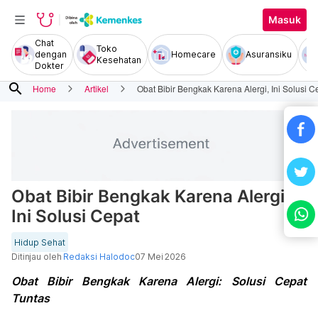
Masuk
Chat
Toko
dengan
Homecare
Asuransiku
Kesehatan
Dokter
search
Home
Artikel
Obat Bibir Bengkak Karena Alergi, Ini Solusi C
Obat Bibir Bengkak Karena Alergi,
Ini Solusi Cepat
Hidup Sehat
Ditinjau oleh
Redaksi Halodoc
07 Mei 2026
Obat Bibir Bengkak Karena Alergi: Solusi Cepat
Tuntas