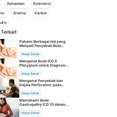
Kehamilan
Kolesterol
nsi
Anemia
Kanker
uksi
 Terkait
Pahami Berbagai Hal yang
Menjadi Penyebab Buta
Warna
Hidup Sehat
Mengenal Kode ICD X
Pterygium untuk Diagnosis
Mata
Hidup Sehat
Mengenal Penyebab dan
Gejala Perforation pada
Tubuh
Hidup Sehat
Memahami Kode
Gastropathy ICD 10 dalam
Rekam Medis Pasien
Hidup Sehat