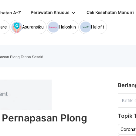
keyboard_arrow_down
keybo
Perawatan Khusus
Cek Kesehatan Mandiri
hatan A-Z
are
Asuransiku
Haloskin
Halofit
pasan Plong Tanpa Sesak!
Berlan
: Pernapasan Plong
Topik T
Coronav