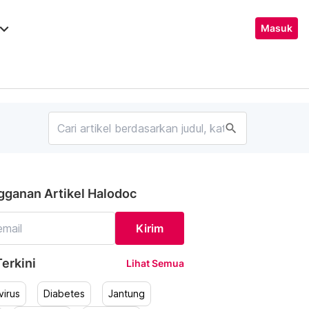
ard_arrow_down
Masuk
search
gganan Artikel Halodoc
Kirim
erkini
Lihat Semua
irus
Diabetes
Jantung